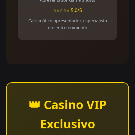
Apresentador Game Shows
⭐⭐⭐⭐⭐ 5.0/5
Carismático apresentador, especialista
em entretenimento
👑 Casino VIP
Exclusivo