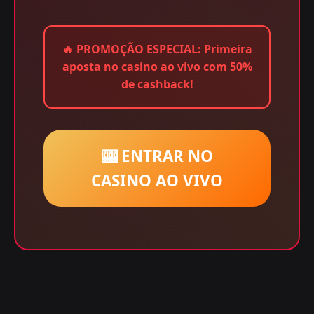
🔥
PROMOÇÃO ESPECIAL:
Primeira
aposta no casino ao vivo com 50%
de cashback!
🎰 ENTRAR NO
CASINO AO VIVO