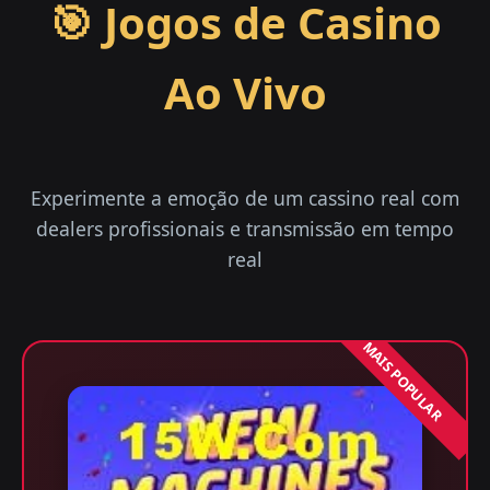
🎯 Jogos de Casino
Ao Vivo
Experimente a emoção de um cassino real com
dealers profissionais e transmissão em tempo
real