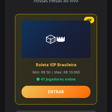
nossas mesas ao vivo
🎲👑
Roleta VIP Brasileira
Min: R$ 50 | Max: R$ 10.000
🟢 47 jogadores online
ENTRAR