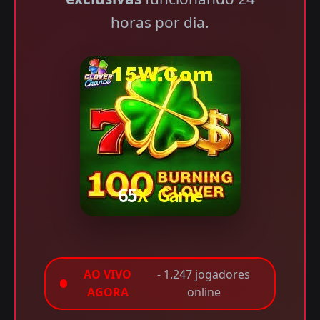
horas por dia.
AO VIVO
- 1.247 jogadores
AGORA
online