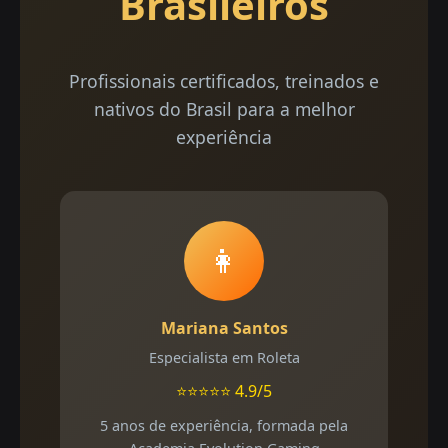
Brasileiros
Profissionais certificados, treinados e
nativos do Brasil para a melhor
experiência
👩
Mariana Santos
Especialista em Roleta
⭐⭐⭐⭐⭐ 4.9/5
5 anos de experiência, formada pela