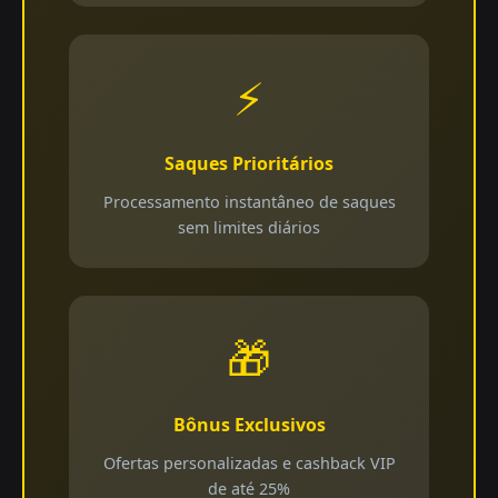
⚡
Saques Prioritários
Processamento instantâneo de saques
sem limites diários
🎁
Bônus Exclusivos
Ofertas personalizadas e cashback VIP
de até 25%