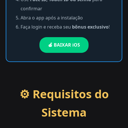
confirmar
Abra o app após a instalação
Faça login e receba seu
bônus exclusivo
!
🍎 BAIXAR iOS
⚙️ Requisitos do
Sistema