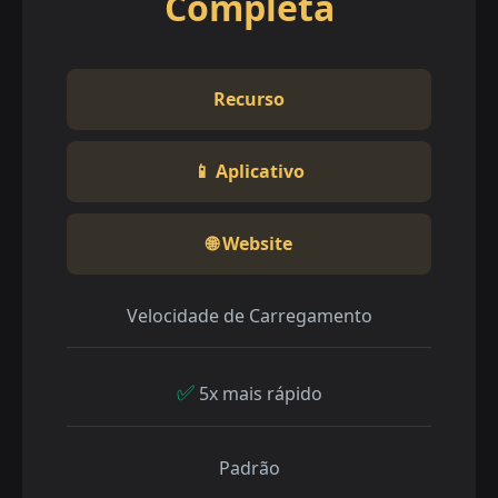
Completa
Recurso
📱 Aplicativo
🌐 Website
Velocidade de Carregamento
✅
5x mais rápido
Padrão