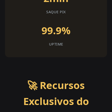
SAQUE PIX
99.9%
UPTIME
🚀 Recursos
Exclusivos do