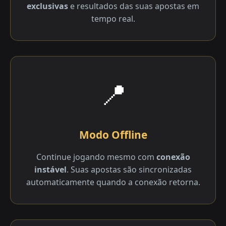
exclusivas
e resultados das suas apostas em
tempo real.
📍
Modo Offline
Continue jogando mesmo com
conexão
instável
. Suas apostas são sincronizadas
automaticamente quando a conexão retorna.