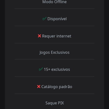
Modo Offline
✅
Disponível
❌
Requer internet
Jogos Exclusivos
✅
15+ exclusivos
❌
Catálogo padrão
Saque PIX