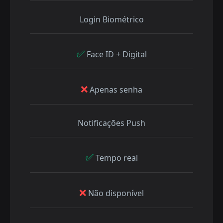
Login Biométrico
✅
Face ID + Digital
❌
Apenas senha
Notificações Push
✅
Tempo real
❌
Não disponível