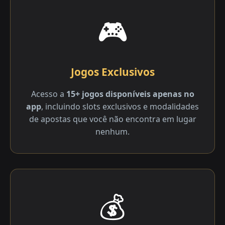
🎮
Jogos Exclusivos
Acesso a
15+ jogos disponíveis apenas no
app
, incluindo slots exclusivos e modalidades
de apostas que você não encontra em lugar
nenhum.
💰