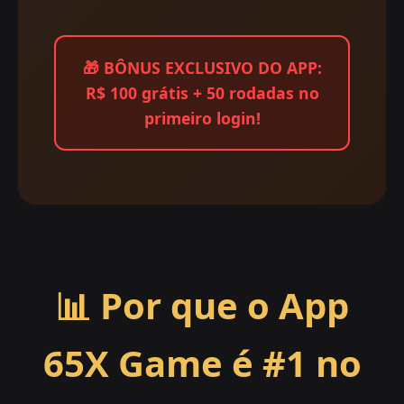
🎁
BÔNUS EXCLUSIVO DO APP:
R$ 100 grátis + 50 rodadas no
primeiro login!
📊 Por que o App
65X Game é #1 no