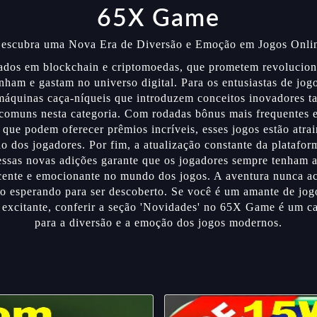
65X Game
escubra uma Nova Era de Diversão e Emoção em Jogos Onli
ados em blockchain e criptomoedas, que prometem revolucio
nham e gastam no universo digital. Para os entusiastas de jogo
máquinas caça-níqueis que introduzem conceitos inovadores 
 comuns nesta categoria. Com rodadas bônus mais frequentes e
 que podem oferecer prêmios incríveis, esses jogos estão atra
ão dos jogadores. Por fim, a atualização constante da plataf
 essas novas adições garante que os jogadores sempre tenham 
cente e emocionante no mundo dos jogos. A aventura nunca a
o esperando para ser descoberto. Se você é um amante de jog
e excitante, conferir a seção 'Novidades' no 65X Game é um c
para a diversão e a emoção dos jogos modernos.