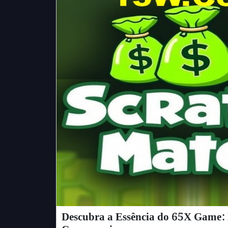
Descubra a Essência do 65X Game: 