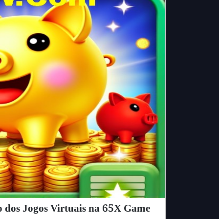
dos Jogos Virtuais na 65X Game