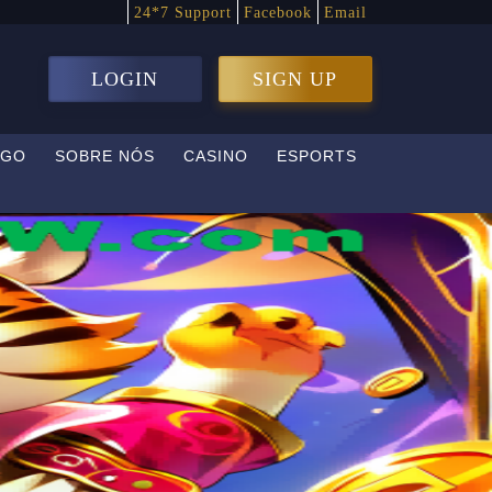
24*7 Support
Facebook
Email
LOGIN
SIGN UP
OGO
SOBRE NÓS
CASINO
ESPORTS