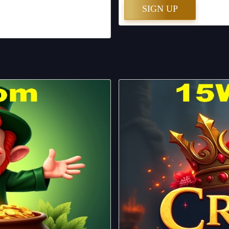
SIGN UP