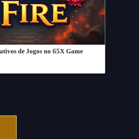
cativos de Jogos no 65X Game