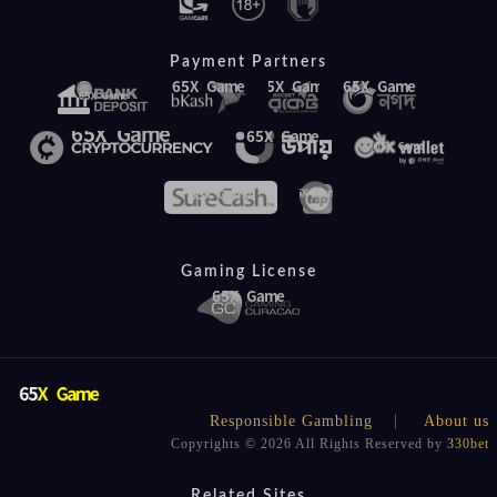
Payment Partners
Gaming License
Responsible Gambling
About us
Copyrights © 2026 All Rights Reserved by
330bet
Related Sites