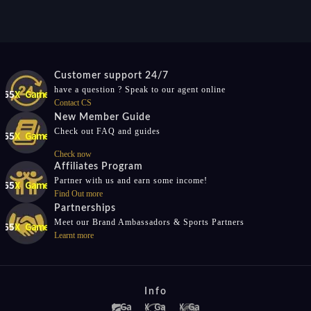
Customer support 24/7
have a question ? Speak to our agent online
Contact CS
New Member Guide
Check out FAQ and guides
Check now
Affiliates Program
Partner with us and earn some income!
Find Out more
Partnerships
Meet our Brand Ambassadors & Sports Partners
Learnt more
Info