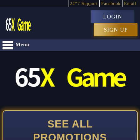
24*7 Support
Facebook
Email
LOGIN
SIGN UP
Menu
SEE ALL
PROMOTIONS